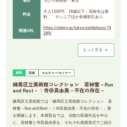
場所
ちひろ美術館・東京
大人1200円、18歳以下・高校生は無
料金
料。 ※シニアほか各種割引あり。
https://chihiro.jp/tokyo/exhibitions/74
関連URL
289/
arrow_right
もっと見る
練馬
芸術
カルチャー/セミナー
練馬区立美術館コレクション 若林奮－Run
and Rest－｜寺田真由美－不在の存在－
練馬区立美術館では「練馬区立美術館コレクション 若
林奮－Run and Rest－｜寺田真由美－不在の存在－」展
を開催します。本展覧会では、当館の収蔵作品を中心
に、若林奮と寺田真由美を、それぞれ個展形式でご紹介