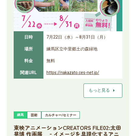
日時
7月22日（水）～8月31日（月）
場所
練馬区立中里郷土の森緑地
料金
無料
関連URL
https://nakazato.ces-net.jp/
arrow_right
もっと見る
練馬
芸術
カルチャー/セミナー
東映アニメーションCREATORS FILE02:太田
晃博 作画展 ‐イメージを具現化するアニ