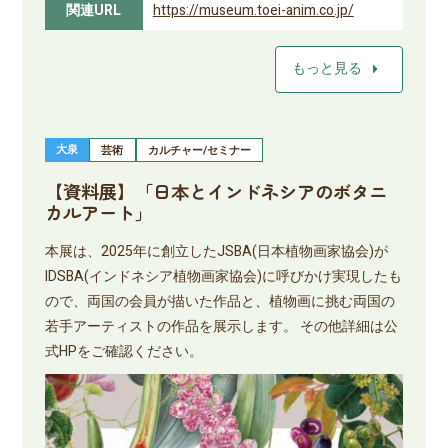
関連URL
https://museum.toei-anim.co.jp/
arrow_right
もっと見る
大泉
芸術
カルチャー/セミナー
【資料展】「日本とインドネシアのボタニ
カルアート」
本展は、2025年に創立したJSBA(日本植物画家協会)が
IDSBA(インドネシア植物画家協会)に呼びかけ実現したも
ので、両国の会員が描いた作品と、植物画に挑む両国の
若手アーティストの作品を展示します。 その他詳細は公
式HPをご確認ください。