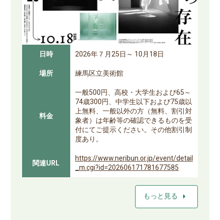
日時
2026年７月25日～ 10月18日
場所
練馬区立美術館
一般500円、高校・大学生および65～
74歳300円、中学生以下および75歳以
上無料、一般以外の方（無料、割引対
料金
象者）は年齢等の確認できるものを受
付にてご提示ください。その他割引制
度あり。
https://www.neribun.or.jp/event/detail
関連URL
_m.cgi?id=202606171781677585
arrow_right
もっと見る