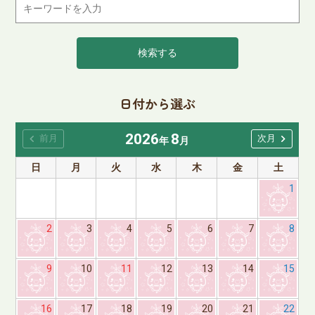
検索する
日付から選ぶ
2026
8
chevron_left
chevron_right
前月
次月
年
月
日
月
火
水
木
金
土
1
2
3
4
5
6
7
8
9
10
11
12
13
14
15
16
17
18
19
20
21
22