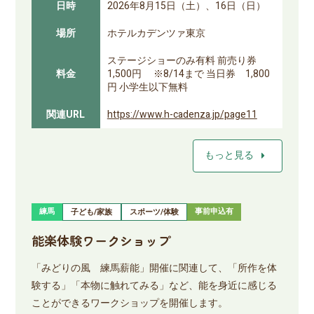
日時
2026年8月15日（土）、16日（日）
場所
ホテルカデンツァ東京
ステージショーのみ有料 前売り券
料金
1,500円 ※8/14まで 当日券 1,800
円 小学生以下無料
関連URL
https://www.h-cadenza.jp/page11
arrow_right
もっと見る
練馬
事前申込有
子ども/家族
スポーツ/体験
能楽体験ワークショップ
「みどりの風 練馬薪能」開催に関連して、「所作を体
験する」「本物に触れてみる」など、能を身近に感じる
ことができるワークショップを開催します。