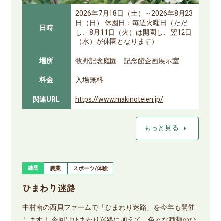
2026年7月18日（土）～2026年8月23
日（日） 休園日：毎週火曜日（ただ
日時
し、8月11日（火）は開園し、翌12日
（水）が休園となります）
場所
牧野記念庭園 記念館企画展示室
料金
入場無料
関連URL
https://www.makinoteien.jp/
arrow_right
もっと見る
練馬
農業
スポーツ/体験
ひまわり迷路
中村南の西貝ファームで「ひまわり迷路」を今年も開催
します！ 今回はひまわり迷路に加えて、色々な種類のひ