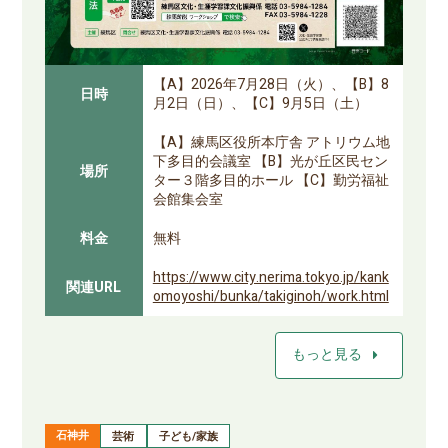
【A】2026年7月28日（火）、【B】8
日時
月2日（日）、【C】9月5日（土）
【A】練馬区役所本庁舎 アトリウム地
下多目的会議室 【B】光が丘区民セン
場所
ター３階多目的ホール 【C】勤労福祉
会館集会室
料金
無料
https://www.city.nerima.tokyo.jp/kank
関連URL
omoyoshi/bunka/takiginoh/work.html
arrow_right
もっと見る
石神井
芸術
子ども/家族