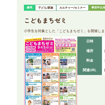
練馬
事前申込
子ども/家族
カルチャー/セミナー
こどもまちゼミ
小学生を対象とした「こどもまちゼミ」を開催しま
日時
場所
料金
関連URL