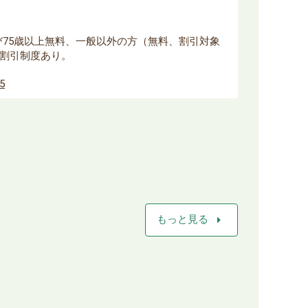
よび75歳以上無料、一般以外の方（無料、割引対象
割引制度あり。
85
arrow_right
もっと見る