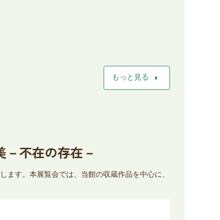
arrow_right
もっと見る
由美－不在の存在－
開催します。本展覧会では、当館の収蔵作品を中心に、