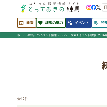
newspaper
favorite
temp_preferences_eco
edit_note
新着
練馬の魅力
イベント
特
ホーム
練馬区のイベント情報
イベント検索
イベント検索 - 2026
全12件