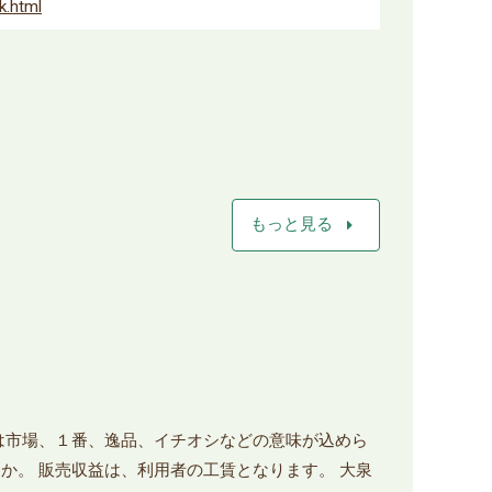
k.html
arrow_right
もっと見る
は市場、１番、逸品、イチオシなどの意味が込めら
か。 販売収益は、利用者の工賃となります。 大泉