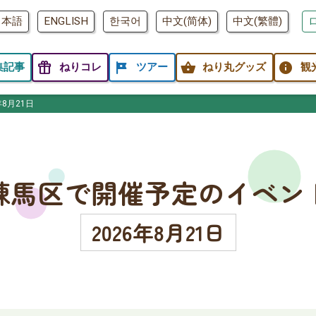
日本語
ENGLISH
한국어
中文(简体)
中文(繁體)
featured_seasonal_and_gifts
tour
shopping_basket
info
集記事
ねりコレ
ツアー
ねり丸グッズ
観
年8月21日
練馬区で開催予定のイベン
2026年8月21日