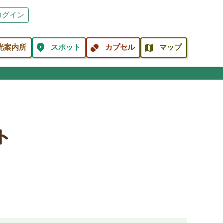
ログイン
location_on
pill
map
光案内所
スポット
カプセル
マップ
ト