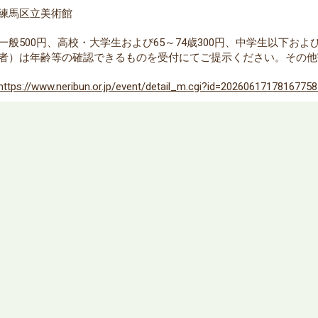
練馬区立美術館
一般500円、高校・大学生および65～74歳300円、中学生以下お
者）は年齢等の確認できるものを受付にてご提示ください。その他
https://www.neribun.or.jp/event/detail_m.cgi?id=2026061717816775