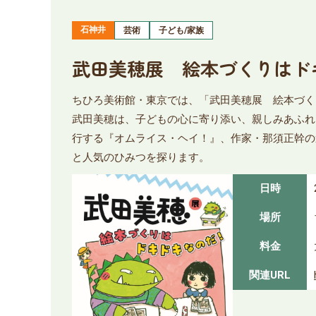
石神井
芸術
子ども/家族
武田美穂展 絵本づくりはド
ちひろ美術館・東京では、「武田美穂展 絵本づく
武田美穂は、子どもの心に寄り添い、親しみあふれ
行する『オムライス・ヘイ！』、作家・那須正幹の
と人気のひみつを探ります。
日時
場所
料金
関連URL