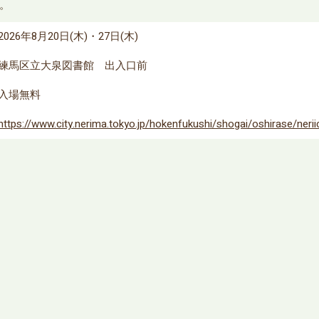
。
2026年8月20日(木)・27日(木)
練馬区立大泉図書館 出入口前
入場無料
https://www.city.nerima.tokyo.jp/hokenfukushi/shogai/oshirase/nerii