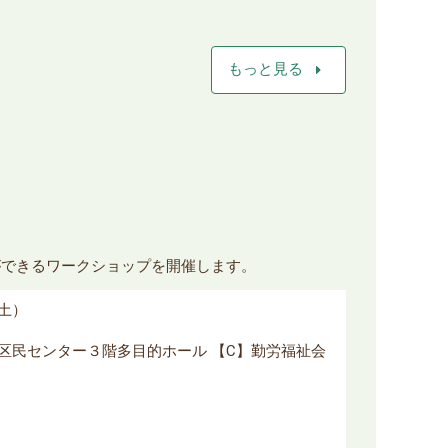
arrow_right
もっと見る
ができるワークショップを開催します。
（土）
丘区民センター３階多目的ホール 【C】勤労福祉会