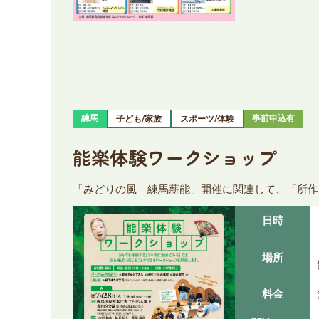
練馬
事前申込有
子ども/家族
スポーツ/体験
能楽体験ワークショップ
「みどりの風 練馬薪能」開催に関連して、「所作
日時
場所
料金