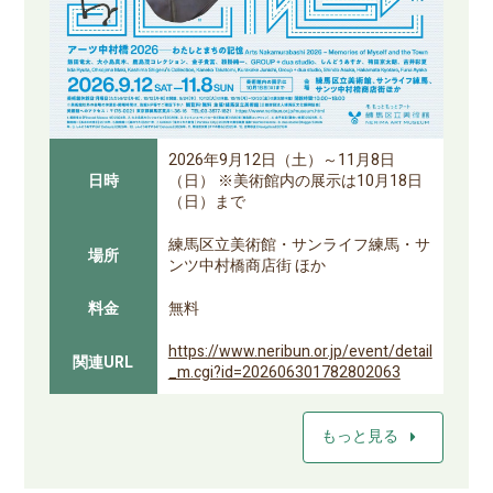
2026年9月12日（土）～11月8日
日時
（日） ※美術館内の展示は10月18日
（日）まで
練馬区立美術館・サンライフ練馬・サ
場所
ンツ中村橋商店街 ほか
料金
無料
https://www.neribun.or.jp/event/detail
関連URL
_m.cgi?id=202606301782802063
arrow_right
もっと見る