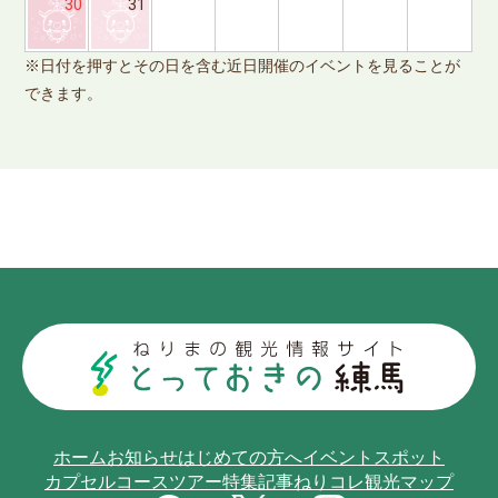
※
30
31
で
※日付を押すとその日を含む近日開催のイベントを見ることが
できます。
ホーム
お知らせ
はじめての方へ
イベント
スポット
カプセルコース
ツアー
特集記事
ねりコレ
観光マップ