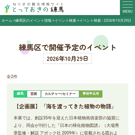
MENU
ホーム
練馬区のイベント情報
イベント検索
イベント検索 - 2026年10月29日
練馬区で開催予定のイベント
2026年10月29日
全2件
練馬
事前申込有
芸術
カルチャー/セミナー
【企画展】「海を渡ってきた植物の物語」
本展では、創設35年を迎えた日本植物画俱楽部の協賛に
より、同会が刊行した『日本の帰化植物図譜』（大場秀
章監修・解説 アボック社 2009年）に収載される図およ