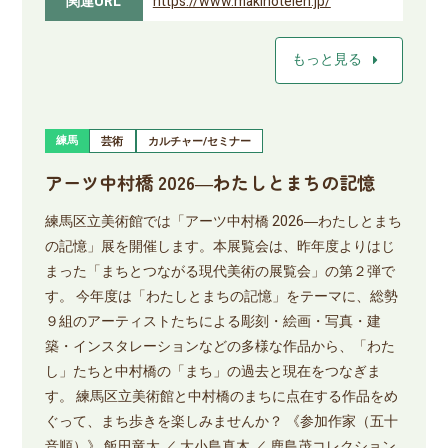
関連URL
https://www.makinoteien.jp/
arrow_right
もっと見る
練馬
芸術
カルチャー/セミナー
アーツ中村橋 2026―わたしとまちの記憶
練馬区立美術館では「アーツ中村橋 2026―わたしとまち
の記憶」展を開催します。本展覧会は、昨年度よりはじ
まった「まちとつながる現代美術の展覧会」の第２弾で
す。 今年度は「わたしとまちの記憶」をテーマに、総勢
９組のアーティストたちによる彫刻・絵画・写真・建
築・インスタレーションなどの多様な作品から、「わた
し」たちと中村橋の「まち」の過去と現在をつなぎま
す。 練馬区立美術館と中村橋のまちに点在する作品をめ
ぐって、まち歩きを楽しみませんか？ 《参加作家（五十
音順）》 飯田竜太 ／ 大小島真木 ／ 鹿島茂コレクション