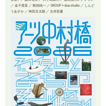
／ 金子貴富 ／ 鞍掛純一 ／ GROUP + dua studio ／ しんど
うあすか ／ 袴田京太朗 ／ 古井彩夏