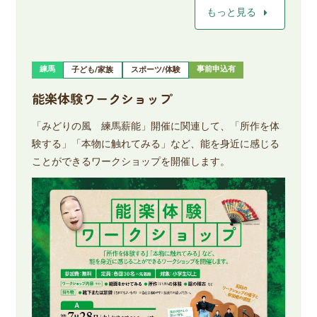
arrow_right
もっと見る
練馬
事前申込有
子ども/家族
スポーツ/体験
能楽体験ワークショップ
「みどりの風 練馬薪能」開催に関連して、「所作を体
験する」「本物に触れてみる」など、能を身近に感じる
ことができるワークショップを開催します。