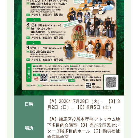
【A】2026年7月28日（火）、【B】8
日時
月2日（日）、【C】9月5日（土）
【A】練馬区役所本庁舎 アトリウム地
下多目的会議室 【B】光が丘区民セン
場所
ター３階多目的ホール 【C】勤労福祉
会館集会室