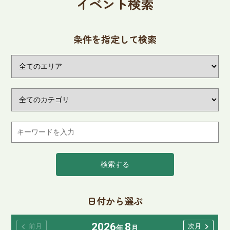
イベント検索
条件を指定して検索
検索する
日付から選ぶ
2026
8
chevron_left
chevron_right
前月
次月
年
月