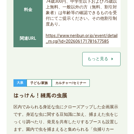
74歳300円、中学生以下および75歳以
上無料、一般以外の方（無料、割引対
料金
象者）は年齢等の確認できるものを受
付にてご提示ください。その他割引制
度あり。
https://www.neribun.or.jp/event/detail
関連URL
_m.cgi?id=202606171781677585
arrow_right
もっと見る
大泉
子ども/家族
カルチャー/セミナー
はっけん！練馬の虫展
区内でみられる身近な虫にクローズアップした企画展示
です。身近な虫に関する豆知識に加え、捕まえた虫をじ
っくり調べたり、発見を共有したりするブースも設置し
ます。園内で虫を捕まえると集められる「虫捕りカー