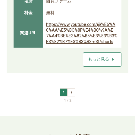
場所
西貝ファーム
料金
無料
https://www.youtube.com/@%E6%A
0%AA%E5%BC%8F%E4%BC%9A%E
関連URL
7%A4%BE%E3%82%B5%E3%83%B3%
E3%82%B7%E3%83%B3-e3t/shorts
arrow_right
もっと見る
1
2
1 / 2