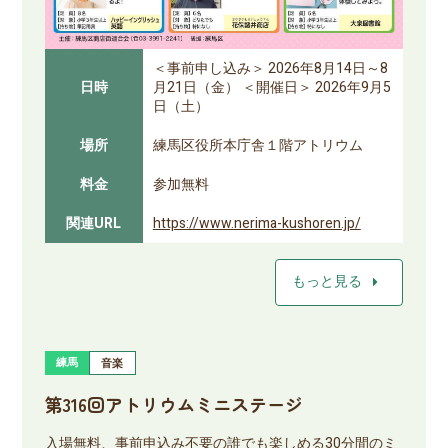
＜事前申し込み＞ 2026年8月14日～8
日時
月21日（金） ＜開催日＞ 2026年9月5
日（土）
場所
練馬区役所本庁舎１階アトリウム
料金
参加無料
関連URL
https://www.nerima-kushoren.jp/
arrow_right
もっと見る
練馬
音楽
第316回アトリウムミニステージ
入場無料、事前申込み不要の誰でも楽しめる30分間のミ