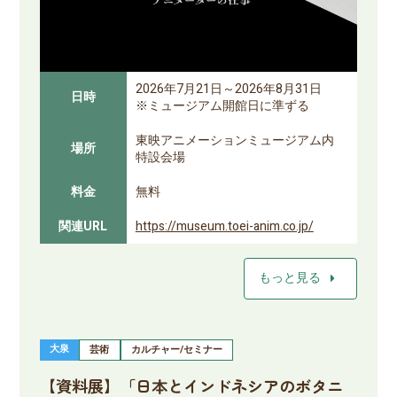
2026年7月21日～2026年8月31日
日時
※ミュージアム開館日に準ずる
東映アニメーションミュージアム内
場所
特設会場
料金
無料
関連URL
https://museum.toei-anim.co.jp/
arrow_right
もっと見る
大泉
芸術
カルチャー/セミナー
【資料展】「日本とインドネシアのボタニ