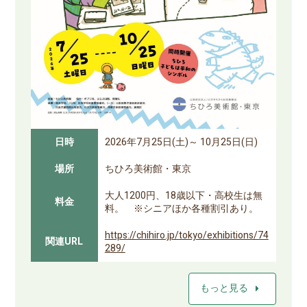
日時
2026年7月25日(土)～ 10月25日(日)
場所
ちひろ美術館・東京
大人1200円、18歳以下・高校生は無
料金
料。 ※シニアほか各種割引あり。
https://chihiro.jp/tokyo/exhibitions/74
関連URL
289/
arrow_right
もっと見る