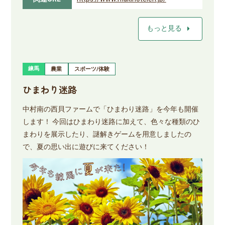
arrow_right
もっと見る
練馬
農業
スポーツ/体験
ひまわり迷路
中村南の西貝ファームで「ひまわり迷路」を今年も開催
します！ 今回はひまわり迷路に加えて、色々な種類のひ
まわりを展示したり、謎解きゲームを用意しましたの
で、夏の思い出に遊びに来てください！