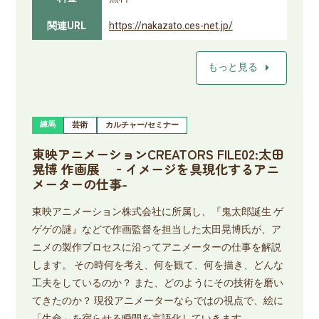
関連URL
https://nakazato.ces-net.jp/
arrow_right
もっと見る
練馬
芸術
カルチャー/セミナー
東映アニメーションCREATORS FILE02:太田
晃博 作画展 ‐イメージを具現化するアニ
メーターの仕事-
東映アニメーション株式会社に所属し、『鬼太郎誕生 ゲ
ゲゲの謎』などで作画監督を担当した太田晃博氏が、ア
ニメの製作プロセスに沿ってアニメーターの仕事を解説
します。 その時何を考え、何を観て、何を描き、どんな
工夫をしているのか？ また、どのようにその技術を磨い
てきたのか？ 現役アニメーターならではの視点で、絵に
「生命」を宿らせる瞬間を言語化していきます。