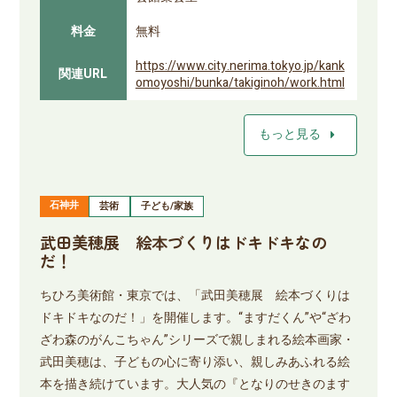
料金
無料
https://www.city.nerima.tokyo.jp/kank
関連URL
omoyoshi/bunka/takiginoh/work.html
arrow_right
もっと見る
石神井
芸術
子ども/家族
武田美穂展 絵本づくりはドキドキなの
だ！
ちひろ美術館・東京では、「武田美穂展 絵本づくりは
ドキドキなのだ！」を開催します。“ますだくん”や“ざわ
ざわ森のがんこちゃん”シリーズで親しまれる絵本画家・
武田美穂は、子どもの心に寄り添い、親しみあふれる絵
本を描き続けています。大人気の『となりのせきのます