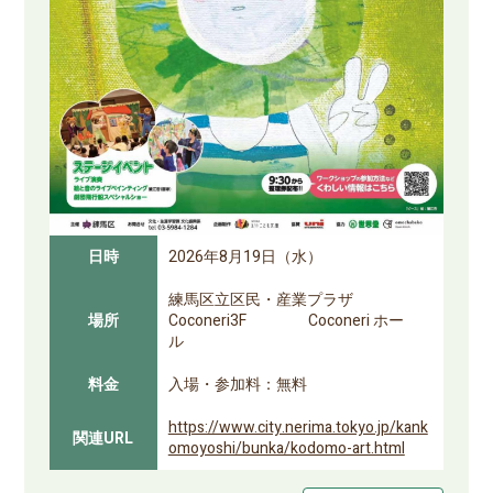
日時
2026年8月19日（水）
練馬区立区民・産業プラザ
場所
Coconeri3F Coconeri ホー
ル
料金
入場・参加料：無料
https://www.city.nerima.tokyo.jp/kank
関連URL
omoyoshi/bunka/kodomo-art.html