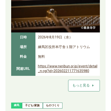
日時
2026年8月19日（水）
場所
練馬区役所本庁舎１階アトリウム
料金
無料
https://www.neribun.or.jp/event/detail
関連URL
_n.cgi?id=202602211771635980
arrow_right
もっと見る
練馬
子ども/家族
ものづくり