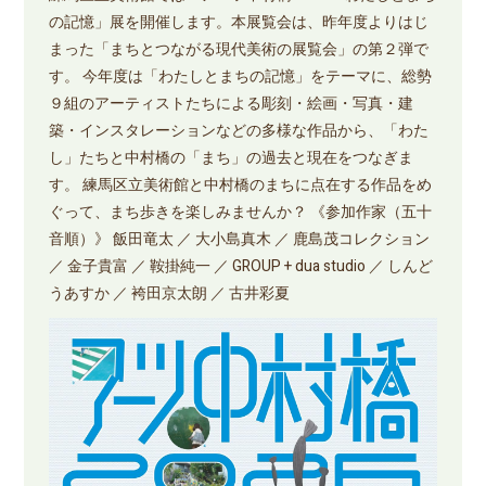
の記憶」展を開催します。本展覧会は、昨年度よりはじ
まった「まちとつながる現代美術の展覧会」の第２弾で
す。 今年度は「わたしとまちの記憶」をテーマに、総勢
９組のアーティストたちによる彫刻・絵画・写真・建
築・インスタレーションなどの多様な作品から、「わた
し」たちと中村橋の「まち」の過去と現在をつなぎま
す。 練馬区立美術館と中村橋のまちに点在する作品をめ
ぐって、まち歩きを楽しみませんか？ 《参加作家（五十
音順）》 飯田竜太 ／ 大小島真木 ／ 鹿島茂コレクション
／ 金子貴富 ／ 鞍掛純一 ／ GROUP + dua studio ／ しんど
うあすか ／ 袴田京太朗 ／ 古井彩夏