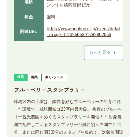
場所
ンツ中村橋商店街 ほか
料金
無料
https://www.neribun.or.jp/event/detail
関連URL
_m.cgi?id=202606301782802063
arrow_right
もっと見る
練馬
農業
祭り/フェス
ブルーベリースタンプラリー
練馬区内の土壌は、酸性を好むブルーベリーの生育に適
した環境で、栽培面積は23区内最大級。 複数のブルーベ
リー観光農園をめぐるスタンプラリーを開催！！ 対象農
園で配布しているスタンプラリー台紙に別々の園で２回
分、または同じ園3回分のスタンプを集めて、対象農園設