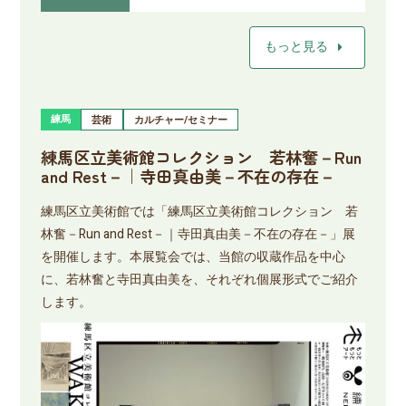
arrow_right
もっと見る
練馬
芸術
カルチャー/セミナー
練馬区立美術館コレクション 若林奮－Run
and Rest－｜寺田真由美－不在の存在－
練馬区立美術館では「練馬区立美術館コレクション 若
林奮－Run and Rest－｜寺田真由美－不在の存在－」展
を開催します。本展覧会では、当館の収蔵作品を中心
に、若林奮と寺田真由美を、それぞれ個展形式でご紹介
します。