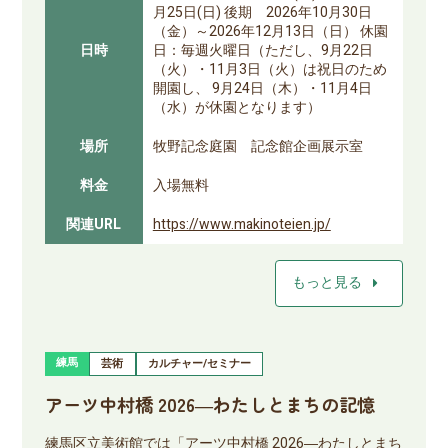
月25日(日) 後期 2026年10月30日
（金）～2026年12月13日（日） 休園
日時
日：毎週火曜日（ただし、9月22日
（火）・11月3日（火）は祝日のため
開園し、 9月24日（木）・11月4日
（水）が休園となります）
場所
牧野記念庭園 記念館企画展示室
料金
入場無料
関連URL
https://www.makinoteien.jp/
arrow_right
もっと見る
練馬
芸術
カルチャー/セミナー
アーツ中村橋 2026―わたしとまちの記憶
練馬区立美術館では「アーツ中村橋 2026―わたしとまち