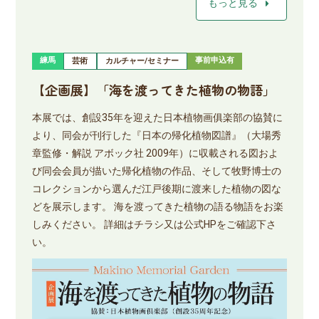
arrow_right
もっと見る
練馬
事前申込有
芸術
カルチャー/セミナー
【企画展】「海を渡ってきた植物の物語」
本展では、創設35年を迎えた日本植物画俱楽部の協賛に
より、同会が刊行した『日本の帰化植物図譜』（大場秀
章監修・解説 アボック社 2009年）に収載される図およ
び同会会員が描いた帰化植物の作品、そして牧野博士の
コレクションから選んだ江戸後期に渡来した植物の図な
どを展示します。 海を渡ってきた植物の語る物語をお楽
しみください。 詳細はチラシ又は公式HPをご確認下さ
い。