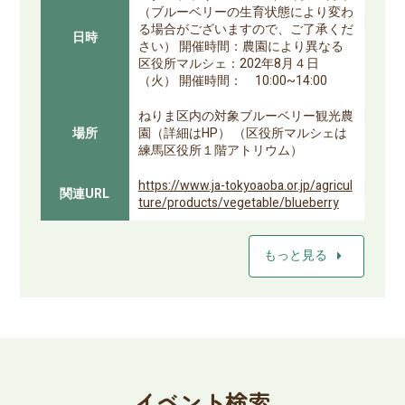
（ブルーベリーの生育状態により変わ
る場合がございますので、ご了承くだ
日時
さい） 開催時間：農園により異なる
区役所マルシェ：202年8月４日
（火） 開催時間： 10:00~14:00
ねりま区内の対象ブルーベリー観光農
場所
園（詳細はHP） （区役所マルシェは
練馬区役所１階アトリウム）
https://www.ja-tokyoaoba.or.jp/agricul
関連URL
ture/products/vegetable/blueberry
arrow_right
もっと見る
イベント検索