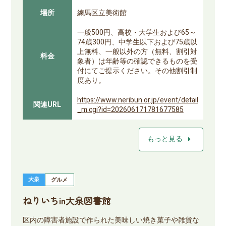
場所
練馬区立美術館
一般500円、高校・大学生および65～
74歳300円、中学生以下および75歳以
上無料、一般以外の方（無料、割引対
料金
象者）は年齢等の確認できるものを受
付にてご提示ください。その他割引制
度あり。
https://www.neribun.or.jp/event/detail
関連URL
_m.cgi?id=202606171781677585
arrow_right
もっと見る
大泉
グルメ
ねりいちin大泉図書館
区内の障害者施設で作られた美味しい焼き菓子や雑貨な