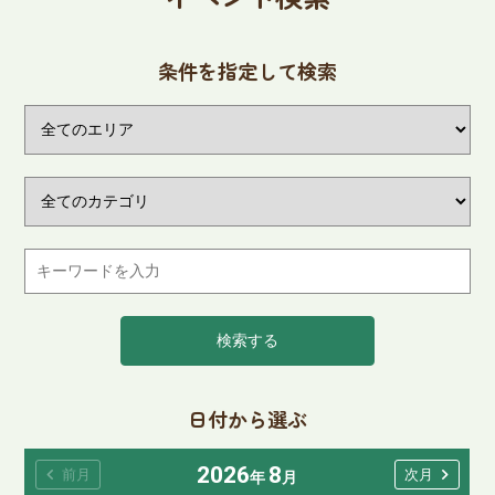
条件を指定して検索
検索する
日付から選ぶ
2026
8
chevron_left
chevron_right
前月
次月
年
月