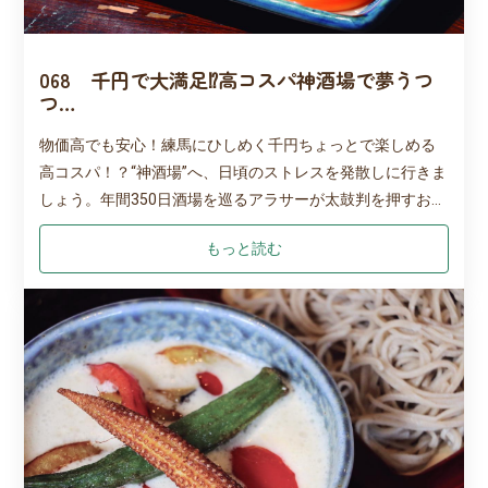
068 千円で大満足⁉高コスパ神酒場で夢うつ
つ…
物価高でも安心！練馬にひしめく千円ちょっとで楽しめる
高コスパ！？“神酒場”へ、日頃のストレスを発散しに行きま
しょう。年間350日酒場を巡るアラサーが太鼓判を押すお店
は、安いのに料理もお酒も一切妥協なし。今宵は練馬駅南
もっと読む
口へ羽目を外しにいざ出陣！※編集部調べ