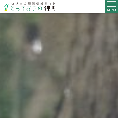
MENU
【ブルーベリー/区内畑】
【紫陽花/光が丘公園】