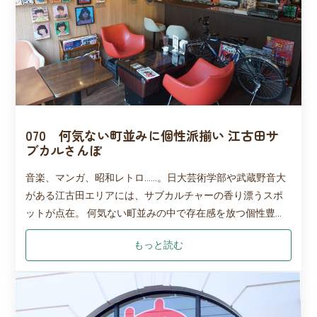
070 何気ない町並みに個性派揃い 江古田サ
ブカルさんぽ
音楽、マンガ、昭和レトロ……。日大芸術学部や武蔵野音大
がある江古田エリアには、サブカルチャーの香り漂うスポ
ットが点在。 何気ない町並みの中で存在感を放つ個性豊か
な店は、サブカル初心者もコアなマニアもウェルカム！ ぜ
もっと読む
ひ訪れてみて。