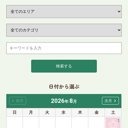
検索する
日付から選ぶ
2026
8
chevron_left
chevron_right
前月
次月
年
月
日
月
火
水
木
金
土
1