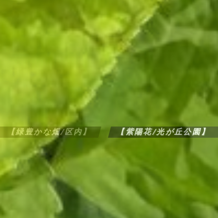
【緑豊かな畑/区内】
【紫陽花/光が丘公園】