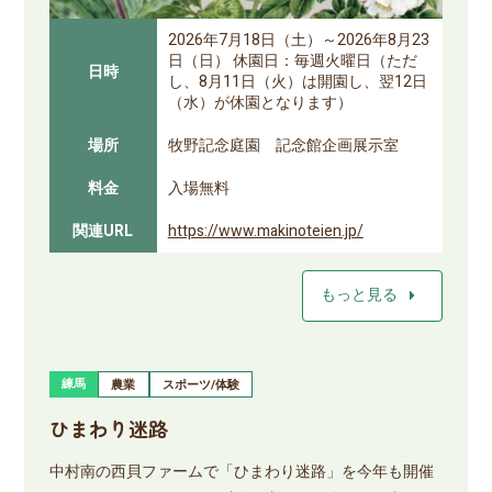
2026年7月18日（土）～2026年8月23
日（日） 休園日：毎週火曜日（ただ
日時
し、8月11日（火）は開園し、翌12日
（水）が休園となります）
場所
牧野記念庭園 記念館企画展示室
料金
入場無料
関連URL
https://www.makinoteien.jp/
arrow_right
もっと見る
練馬
農業
スポーツ/体験
ひまわり迷路
中村南の西貝ファームで「ひまわり迷路」を今年も開催