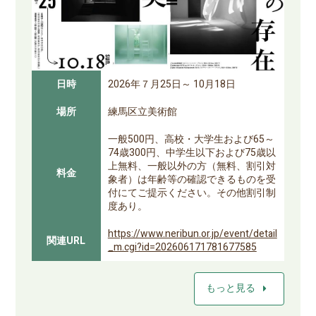
日時
2026年７月25日～ 10月18日
場所
練馬区立美術館
一般500円、高校・大学生および65～
74歳300円、中学生以下および75歳以
上無料、一般以外の方（無料、割引対
料金
象者）は年齢等の確認できるものを受
付にてご提示ください。その他割引制
度あり。
https://www.neribun.or.jp/event/detail
関連URL
_m.cgi?id=202606171781677585
arrow_right
もっと見る