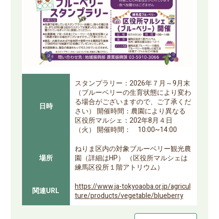
スタンプラリー：2026年７月～9月末
（ブルーベリーの生育状態により変わ
る場合がございますので、ご了承くだ
日時
さい） 開催時間：農園により異なる
区役所マルシェ：202年8月４日
（火） 開催時間： 10:00~14:00
ねりま区内の対象ブルーベリー観光農
場所
園（詳細はHP） （区役所マルシェは
練馬区役所１階アトリウム）
https://www.ja-tokyoaoba.or.jp/agricul
関連URL
ture/products/vegetable/blueberry