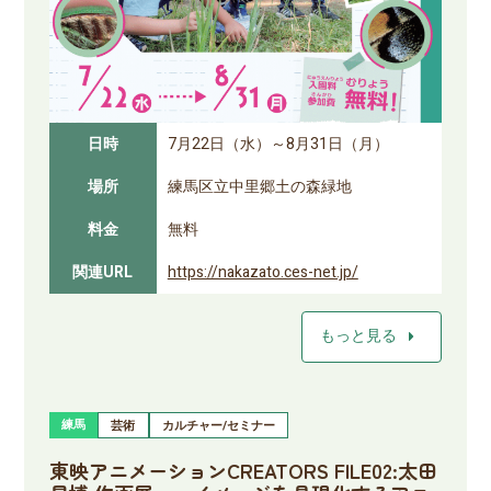
日時
7月22日（水）～8月31日（月）
場所
練馬区立中里郷土の森緑地
料金
無料
関連URL
https://nakazato.ces-net.jp/
arrow_right
もっと見る
練馬
芸術
カルチャー/セミナー
東映アニメーションCREATORS FILE02:太田