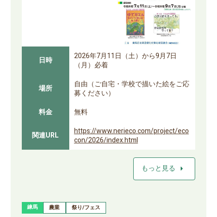
2026年7月11日（土）から9月7日
日時
（月）必着
自由（ご自宅・学校で描いた絵をご応
場所
募ください）
料金
無料
https://www.nerieco.com/project/eco
関連URL
con/2026/index.html
arrow_right
もっと見る
練馬
農業
祭り/フェス