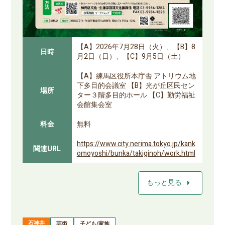
【A】2026年7月28日（火）、【B】8
日時
月2日（日）、【C】9月5日（土）
【A】練馬区役所本庁舎 アトリウム地
下多目的会議室 【B】光が丘区民セン
場所
ター３階多目的ホール 【C】勤労福祉
会館集会室
料金
無料
https://www.city.nerima.tokyo.jp/kank
関連URL
omoyoshi/bunka/takiginoh/work.html
arrow_right
もっと見る
石神井
芸術
子ども/家族