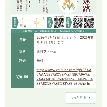
2026年7月18日（土）から、2026年8
日時
月31日（月）まで
場所
西貝ファーム
料金
無料
https://www.youtube.com/@%E6%A
0%AA%E5%BC%8F%E4%BC%9A%E
関連URL
7%A4%BE%E3%82%B5%E3%83%B3%
E3%82%B7%E3%83%B3-e3t/shorts
arrow_right
もっと見る