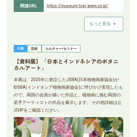
関連URL
https://museum.toei-anim.co.jp/
arrow_right
もっと見る
大泉
芸術
カルチャー/セミナー
【資料展】「日本とインドネシアのボタニ
カルアート」
本展は、2025年に創立したJSBA(日本植物画家協会)が
IDSBA(インドネシア植物画家協会)に呼びかけ実現したも
ので、両国の会員が描いた作品と、植物画に挑む両国の
若手アーティストの作品を展示します。 その他詳細は公
式HPをご確認ください。