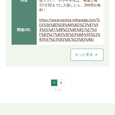
料金
認下さい。 ※小中学生は、毎週土曜
日12:00までに入場したら、2時間分無
料！
https://www.nerima-miharadai.com/%
E6%96%BD%E8%A8%AD%E3%81%9
関連URL
4%E6%A1%88%E5%86%85/%E7%9
F%B3%E7%A5%9E%E4%BA%95%E3%
83%97%E3%83%BC%E3%83%AB/
arrow_right
もっと見る
1
2
1 / 2