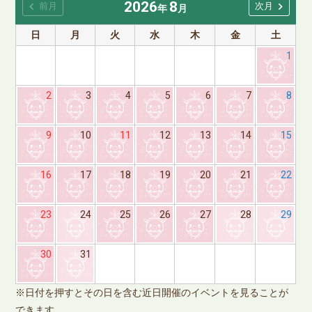
2026
8
chevron_left
chevron_right
前月
次月
年
月
日
月
火
水
木
金
土
1
2
3
4
5
6
7
8
9
10
11
12
13
14
15
16
17
18
19
20
21
22
23
24
25
26
27
28
29
※
30
31
で
※日付を押すとその日を含む近日開催のイベントを見ることが
できます。