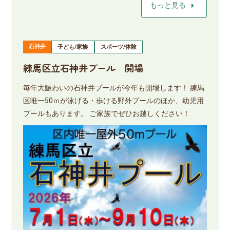
arrow_right
もっと見る
石神井
子ども/家族
スポーツ/体験
練馬区立石神井プール 開場
毎年大賑わいの石神井プールが今年も開場します！ 練馬
区唯一50ｍが泳げる・歩ける野外プールのほか、幼児用
プールもあります。 ご家族でぜひお越しください！