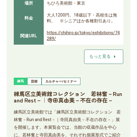
場所
ちひろ美術館・東京
大人1200円、18歳以下・高校生は無
料金
料。 ※シニアほか各種割引あり。
https://chihiro.jp/tokyo/exhibitions/74
関連URL
289/
arrow_right
もっと見る
練馬
芸術
カルチャー/セミナー
練馬区立美術館コレクション 若林奮－Run
and Rest－｜寺田真由美－不在の存在－
練馬区立美術館では「練馬区立美術館コレクション 若
林奮－Run and Rest－｜寺田真由美－不在の存在－」展
を開催します。本展覧会では、当館の収蔵作品を中心
に、若林奮と寺田真由美を、それぞれ個展形式でご紹介