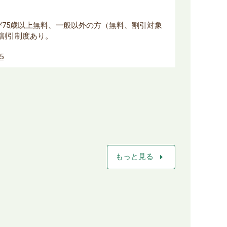
よび75歳以上無料、一般以外の方（無料、割引対象
割引制度あり。
85
arrow_right
もっと見る