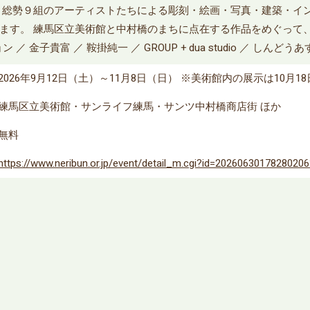
、総勢９組のアーティストたちによる彫刻・絵画・写真・建築・イ
ます。 練馬区立美術館と中村橋のまちに点在する作品をめぐって
 金子貴富 ／ 鞍掛純一 ／ GROUP + dua studio ／ しんどう
2026年9月12日（土）～11月8日（日） ※美術館内の展示は10月1
練馬区立美術館・サンライフ練馬・サンツ中村橋商店街 ほか
無料
https://www.neribun.or.jp/event/detail_m.cgi?id=2026063017828020