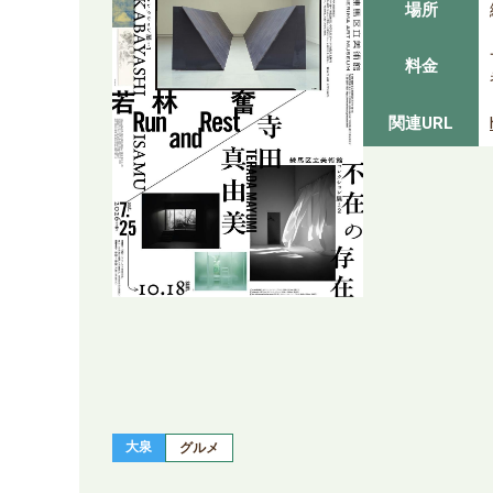
場所
料金
関連URL
大泉
グルメ