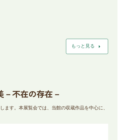
arrow_right
もっと見る
由美－不在の存在－
開催します。本展覧会では、当館の収蔵作品を中心に、