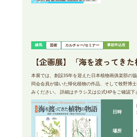
練馬
事前申込有
芸術
カルチャー/セミナー
【企画展】「海を渡ってきた
本展では、創設35年を迎えた日本植物画俱楽部の協
同会会員が描いた帰化植物の作品、そして牧野博士
みください。 詳細はチラシ又は公式HPをご確認下
日時
場所