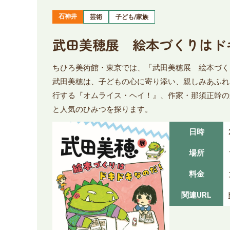
石神井
芸術
子ども/家族
武田美穂展 絵本づくりはド
ちひろ美術館・東京では、「武田美穂展 絵本づく
武田美穂は、子どもの心に寄り添い、親しみあふれ
行する『オムライス・ヘイ！』、作家・那須正幹の
と人気のひみつを探ります。
日時
場所
料金
関連URL