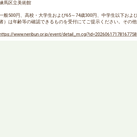
練馬区立美術館
一般500円、高校・大学生および65～74歳300円、中学生以下お
者）は年齢等の確認できるものを受付にてご提示ください。その他
https://www.neribun.or.jp/event/detail_m.cgi?id=2026061717816775