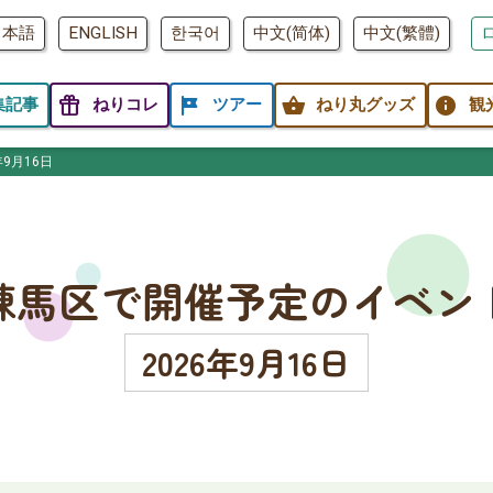
日本語
ENGLISH
한국어
中文(简体)
中文(繁體)
featured_seasonal_and_gifts
tour
shopping_basket
info
集記事
ねりコレ
ツアー
ねり丸グッズ
観
年9月16日
練馬区で開催予定のイベン
2026年9月16日