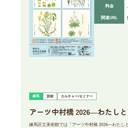
料金
関連URL
練馬
芸術
カルチャー/セミナー
アーツ中村橋 2026―わたし
練馬区立美術館では「アーツ中村橋 2026―わ