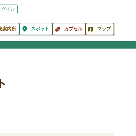
ログイン
location_on
pill
map
光案内所
スポット
カプセル
マップ
ト