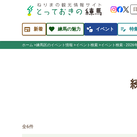
newspaper
favorite
temp_preferences_eco
edit_note
新着
練馬の魅力
イベント
特
ホーム
練馬区のイベント情報
イベント検索
イベント検索 - 2026
全6件