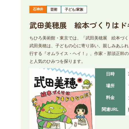
石神井
芸術
子ども/家族
武田美穂展 絵本づくりはド
ちひろ美術館・東京では、「武田美穂展 絵本づく
武田美穂は、子どもの心に寄り添い、親しみあふれ
行する『オムライス・ヘイ！』、作家・那須正幹の
と人気のひみつを探ります。
日時
場所
料金
関連URL