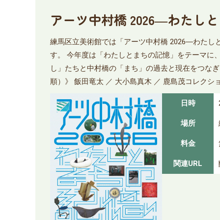
アーツ中村橋 2026―わたし
練馬区立美術館では「アーツ中村橋 2026―わ
す。 今年度は「わたしとまちの記憶」をテーマに
し」たちと中村橋の「まち」の過去と現在をつなぎ
順）》 飯田竜太 ／ 大小島真木 ／ 鹿島茂コレクション ／
日時
場所
料金
関連URL