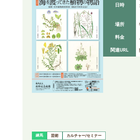
日時
場所
料金
関連URL
練馬
芸術
カルチャー/セミナー