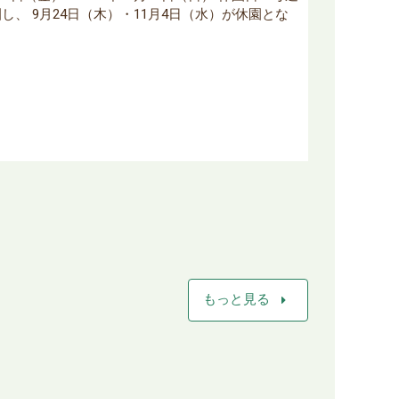
し、 9月24日（木）・11月4日（水）が休園とな
arrow_right
もっと見る