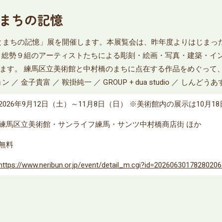
とまちの記憶
たしとまちの記憶」展を開催します。本展覧会は、昨年度よりはじま
、総勢９組のアーティストたちによる彫刻・絵画・写真・建築・イ
ます。 練馬区立美術館と中村橋のまちに点在する作品をめぐって
 金子貴富 ／ 鞍掛純一 ／ GROUP + dua studio ／ しんどう
2026年9月12日（土）～11月8日（日） ※美術館内の展示は10月1
練馬区立美術館・サンライフ練馬・サンツ中村橋商店街 ほか
無料
https://www.neribun.or.jp/event/detail_m.cgi?id=2026063017828020