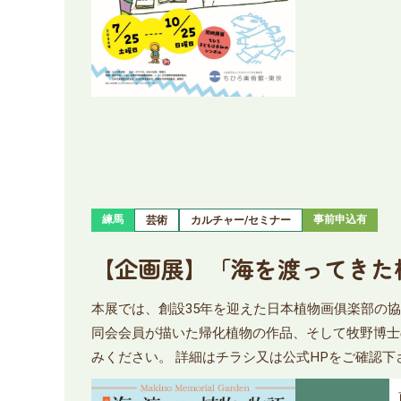
練馬
事前申込有
芸術
カルチャー/セミナー
【企画展】「海を渡ってきた
本展では、創設35年を迎えた日本植物画俱楽部の協
同会会員が描いた帰化植物の作品、そして牧野博士
みください。 詳細はチラシ又は公式HPをご確認下