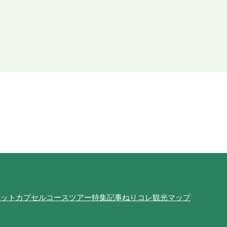
ポット
カプセルコース
ツアー
特集記事
ねりコレ
観光マップ