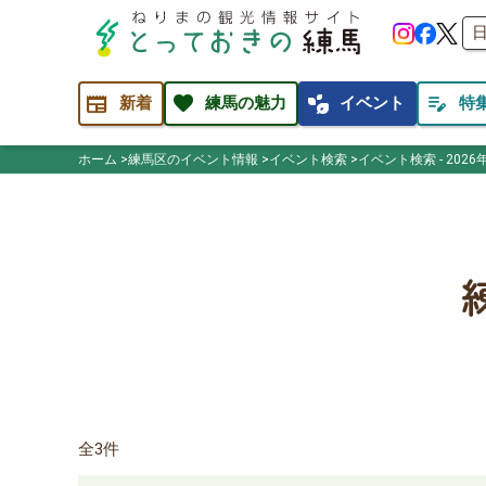
newspaper
favorite
temp_preferences_eco
edit_note
新着
練馬の魅力
イベント
特
ホーム
練馬区のイベント情報
イベント検索
イベント検索 - 2026
全3件