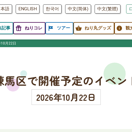
日本語
ENGLISH
한국어
中文(简体)
中文(繁體)
featured_seasonal_and_gifts
tour
shopping_basket
info
集記事
ねりコレ
ツアー
ねり丸グッズ
観
年10月22日
練馬区で開催予定のイベン
2026年10月22日