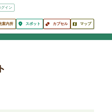
ログイン
location_on
pill
map
光案内所
スポット
カプセル
マップ
ト