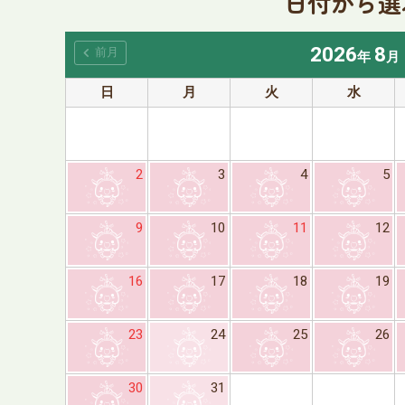
日付から選
2026
8
chevron_left
前月
年
月
日
月
火
水
2
3
4
5
9
10
11
12
16
17
18
19
23
24
25
26
30
31