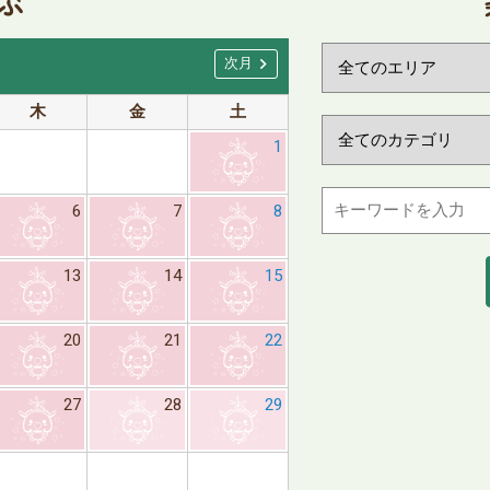
ぶ
chevron_right
次月
木
金
土
日
月
1
6
7
8
6
7
13
14
15
13
14
20
21
22
20
21
27
28
29
27
28
※日