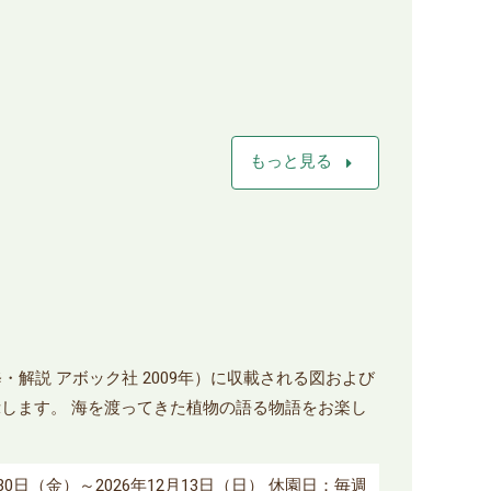
arrow_right
もっと見る
解説 アボック社 2009年）に収載される図および
します。 海を渡ってきた植物の語る物語をお楽し
10月30日（金）～2026年12月13日（日） 休園日：毎週