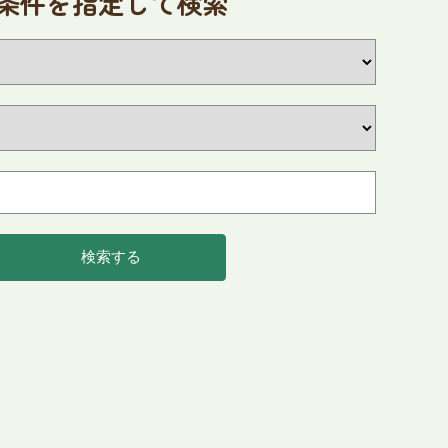
条件を指定して検索
2026
9
年
月
火
水
木
金
土
1
2
3
4
8
9
10
11
1
15
16
17
18
1
検索する
22
23
24
25
2
29
30
付を押すとその日を含む近日開催のイベントを見ることができます