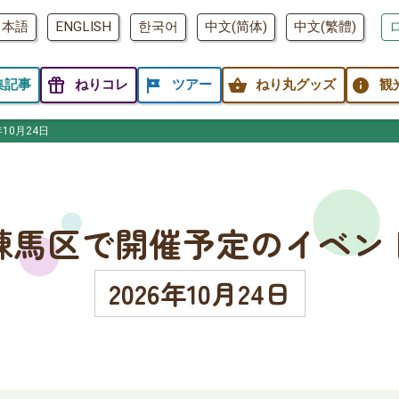
日本語
ENGLISH
한국어
中文(简体)
中文(繁體)
featured_seasonal_and_gifts
tour
shopping_basket
info
集記事
ねりコレ
ツアー
ねり丸グッズ
観
年10月24日
練馬区で開催予定のイベン
2026年10月24日