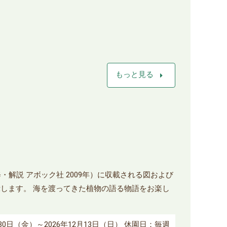
arrow_right
もっと見る
解説 アボック社 2009年）に収載される図および
します。 海を渡ってきた植物の語る物語をお楽し
10月30日（金）～2026年12月13日（日） 休園日：毎週