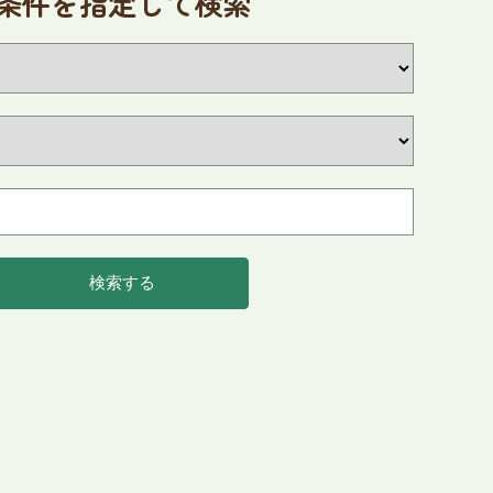
条件を指定して検索
2026
9
年
月
火
水
木
金
土
1
2
3
4
8
9
10
11
1
15
16
17
18
1
検索する
22
23
24
25
2
29
30
付を押すとその日を含む近日開催のイベントを見ることができます