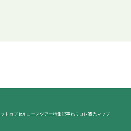
ポット
カプセルコース
ツアー
特集記事
ねりコレ
観光マップ