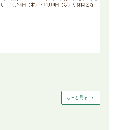
し、 9月24日（木）・11月4日（水）が休園とな
arrow_right
もっと見る