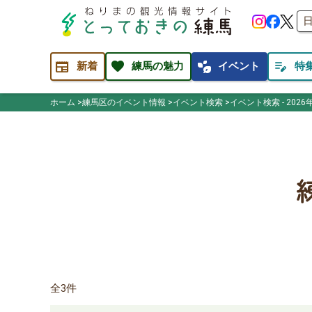
newspaper
favorite
temp_preferences_eco
edit_note
新着
練馬の魅力
イベント
特
ホーム
練馬区のイベント情報
イベント検索
イベント検索 - 2026
全3件