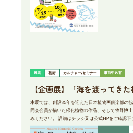
練馬
事前申込有
芸術
カルチャー/セミナー
【企画展】「海を渡ってきた
本展では、創設35年を迎えた日本植物画俱楽部の協
同会会員が描いた帰化植物の作品、そして牧野博士
みください。 詳細はチラシ又は公式HPをご確認下