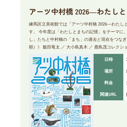
アーツ中村橋 2026―わたし
練馬区立美術館では「アーツ中村橋 2026―わ
す。 今年度は「わたしとまちの記憶」をテーマに
し」たちと中村橋の「まち」の過去と現在をつなぎ
順）》 飯田竜太 ／ 大小島真木 ／ 鹿島茂コレクション ／
日時
場所
料金
関連URL