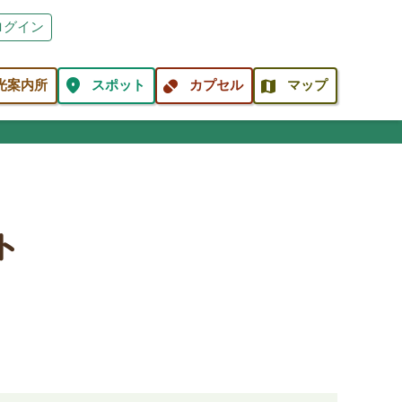
ログイン
location_on
pill
map
光案内所
スポット
カプセル
マップ
ト