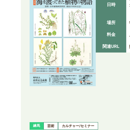
日時
場所
料金
関連URL
練馬
芸術
カルチャー/セミナー