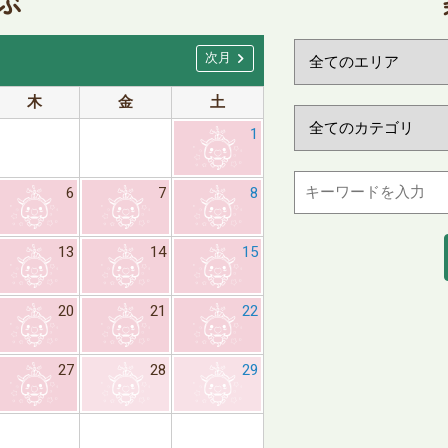
ぶ
chevron_right
次月
木
金
土
日
月
1
6
7
8
6
7
13
14
15
13
14
20
21
22
20
21
27
28
29
27
28
※日