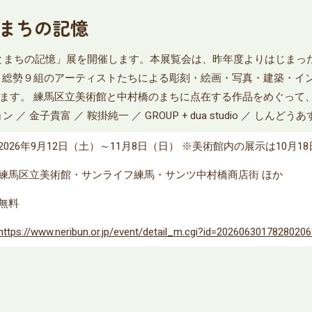
とまちの記憶
たしとまちの記憶」展を開催します。本展覧会は、昨年度よりはじま
、総勢９組のアーティストたちによる彫刻・絵画・写真・建築・イ
ます。 練馬区立美術館と中村橋のまちに点在する作品をめぐって
 金子貴富 ／ 鞍掛純一 ／ GROUP + dua studio ／ しんどう
2026年9月12日（土）～11月8日（日） ※美術館内の展示は10月1
練馬区立美術館・サンライフ練馬・サンツ中村橋商店街 ほか
無料
https://www.neribun.or.jp/event/detail_m.cgi?id=2026063017828020