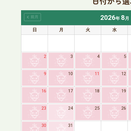
日付から選
2026
8
chevron_left
前月
年
月
日
月
火
水
2
3
4
5
9
10
11
12
16
17
18
19
23
24
25
26
30
31