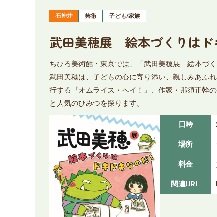
石神井
芸術
子ども/家族
武田美穂展 絵本づくりはド
ちひろ美術館・東京では、「武田美穂展 絵本づく
武田美穂は、子どもの心に寄り添い、親しみあふれ
行する『オムライス・ヘイ！』、作家・那須正幹の
と人気のひみつを探ります。
日時
場所
料金
関連URL