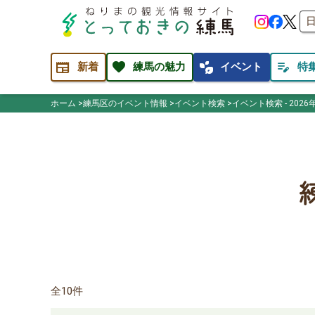
newspaper
favorite
temp_preferences_eco
edit_note
新着
練馬の魅力
イベント
特
ホーム
練馬区のイベント情報
イベント検索
イベント検索 - 2026
全10件