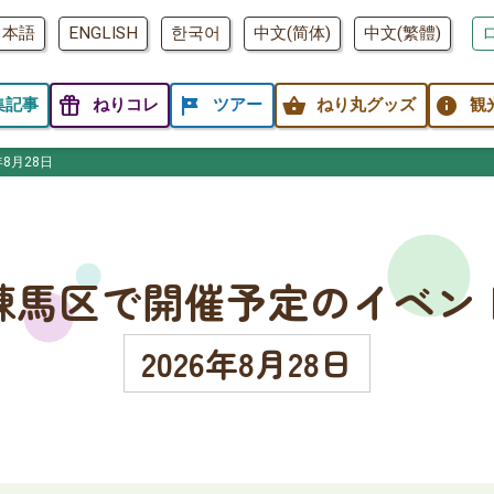
日本語
ENGLISH
한국어
中文(简体)
中文(繁體)
featured_seasonal_and_gifts
tour
shopping_basket
info
集記事
ねりコレ
ツアー
ねり丸グッズ
観
年8月28日
練馬区で開催予定のイベン
2026年8月28日