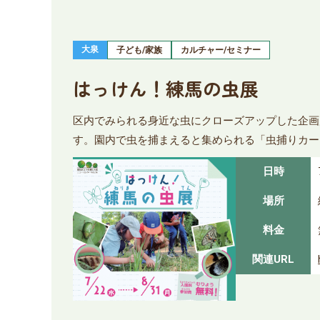
大泉
子ども/家族
カルチャー/セミナー
はっけん！練馬の虫展
区内でみられる身近な虫にクローズアップした企画
す。園内で虫を捕まえると集められる「虫捕りカー
日時
場所
料金
関連URL