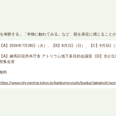
を体験する」「本物に触れてみる」など、能を身近に感じること
【A】2026年7月28日（火）、【B】8月2日（日）、【C】9月5日
【A】練馬区役所本庁舎 アトリウム地下多目的会議室 【B】光が
館集会室
無料
https://www.city.nerima.tokyo.jp/kankomoyoshi/bunka/takiginoh/wor