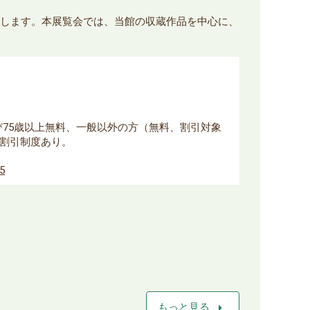
開催します。本展覧会では、当館の収蔵作品を中心に、
よび75歳以上無料、一般以外の方（無料、割引対象
割引制度あり。
85
arrow_right
もっと見る