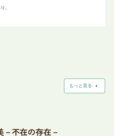
あり。
arrow_right
もっと見る
由美－不在の存在－