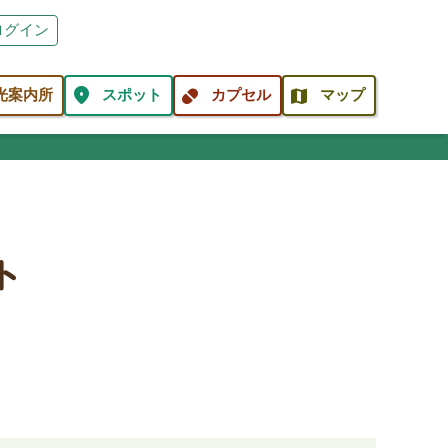
ログイン
location_on
pill
map
光案内所
スポット
カプセル
マップ
ト