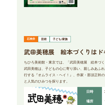
石神井
芸術
子ども/家族
武田美穂展 絵本づくりはド
ちひろ美術館・東京では、「武田美穂展 絵本づく
武田美穂は、子どもの心に寄り添い、親しみあふれ
行する『オムライス・ヘイ！』、作家・那須正幹の
と人気のひみつを探ります。
日時
場所