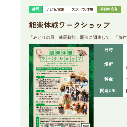
練馬
事前申込有
子ども/家族
スポーツ/体験
能楽体験ワークショップ
「みどりの風 練馬薪能」開催に関連して、「所作
日時
場所
料金
関連URL