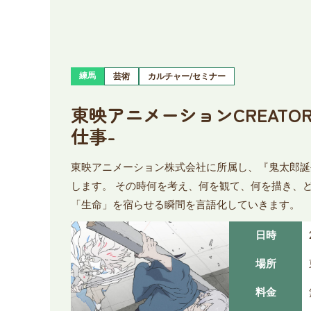
練馬
芸術
カルチャー/セミナー
東映アニメーションCREATO
仕事-
東映アニメーション株式会社に所属し、『鬼太郎誕
します。 その時何を考え、何を観て、何を描き、
「生命」を宿らせる瞬間を言語化していきます。
日時
場所
料金