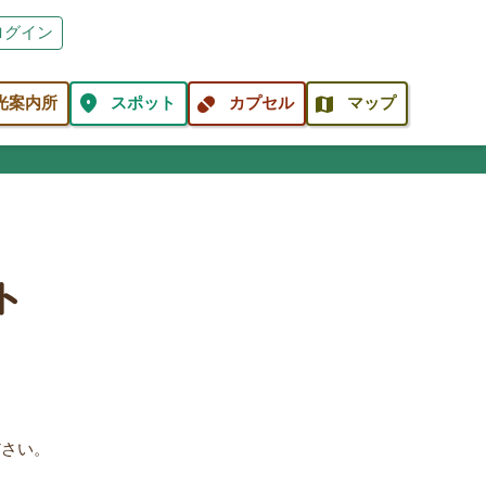
ログイン
location_on
pill
map
光案内所
スポット
カプセル
マップ
ト
ださい。