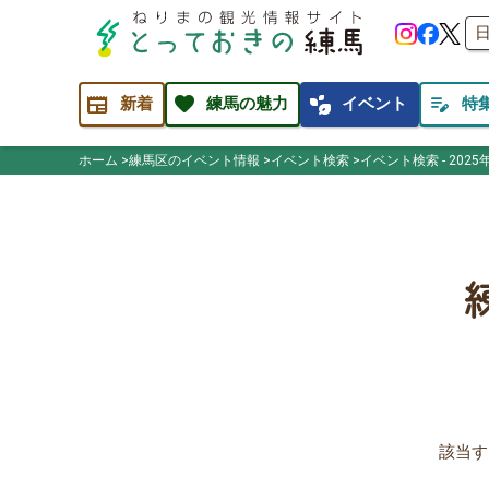
newspaper
favorite
temp_preferences_eco
edit_note
新着
練馬の魅力
イベント
特
ホーム
練馬区のイベント情報
イベント検索
イベント検索 - 2025
該当す