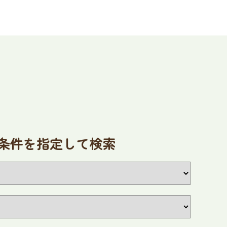
条件を指定して検索
2026
9
年
月
火
水
木
金
土
1
2
3
4