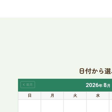
日付から選
2026
8
chevron_left
前月
年
月
日
月
火
水