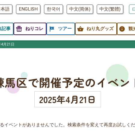
日本語
ENGLISH
한국어
中文(简体)
中文(繁體)
featured_seasonal_and_gifts
tour
shopping_basket
info
集記事
ねりコレ
ツアー
ねり丸グッズ
観
年4月21日
練馬区で開催予定のイベン
2025年4月21日
るイベントがありませんでした。検索条件を変えて再度お試しく