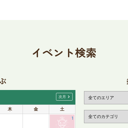
イベント検索
ぶ
chevron_right
次月
木
金
土
日
月
1