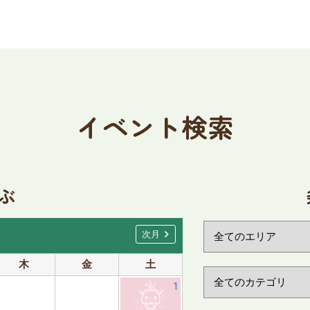
イベント検索
ぶ
chevron_right
次月
木
金
土
日
月
1