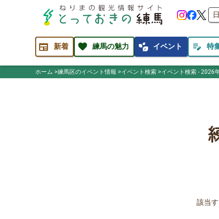
newspaper
favorite
temp_preferences_eco
edit_note
新着
練馬の魅力
イベント
特
ホーム
練馬区のイベント情報
イベント検索
イベント検索 - 2026
該当す