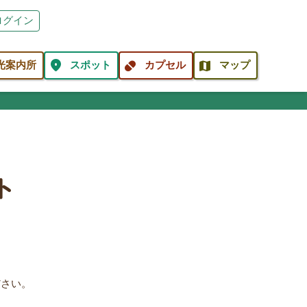
ログイン
location_on
pill
map
光案内所
スポット
カプセル
マップ
ト
ださい。