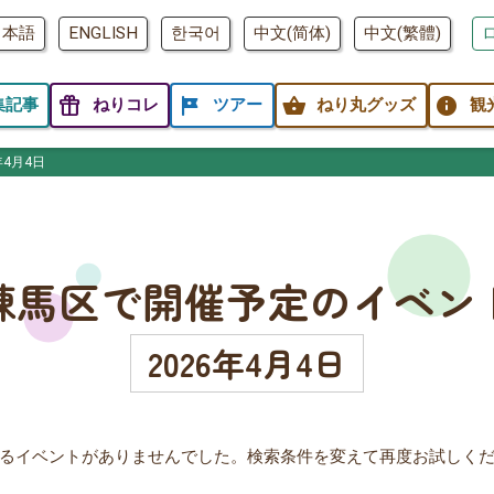
日本語
ENGLISH
한국어
中文(简体)
中文(繁體)
featured_seasonal_and_gifts
tour
shopping_basket
info
集記事
ねりコレ
ツアー
ねり丸グッズ
観
年4月4日
練馬区で開催予定のイベン
2026年4月4日
るイベントがありませんでした。検索条件を変えて再度お試しく