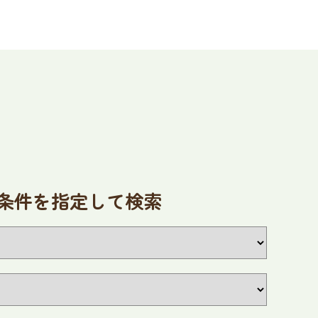
条件を指定して検索
2026
9
年
月
火
水
木
金
土
1
2
3
4