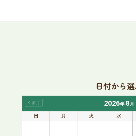
日付から選
2026
8
chevron_left
前月
年
月
日
月
火
水