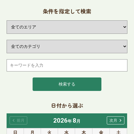
条件を指定して検索
検索する
日付から選ぶ
2026
8
chevron_left
chevron_right
前月
次月
年
月
日
月
火
水
木
金
土