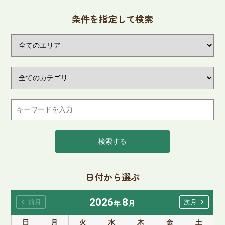
条件を指定して検索
検索する
日付から選ぶ
2026
8
chevron_left
chevron_right
前月
次月
年
月
日
月
火
水
木
金
土