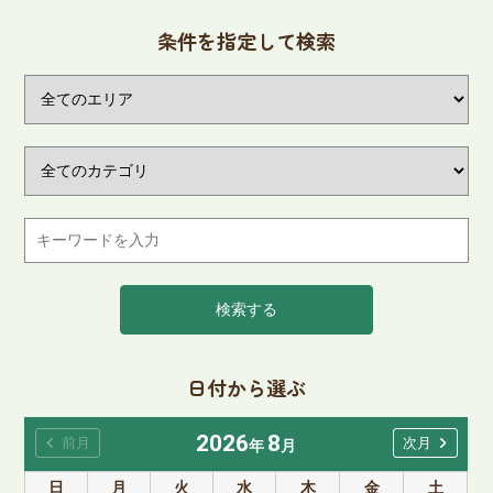
条件を指定して検索
検索する
日付から選ぶ
2026
8
chevron_left
chevron_right
前月
次月
年
月
日
月
火
水
木
金
土