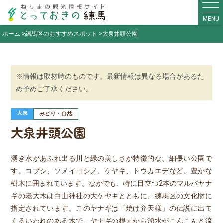
MENU
ホーム
練馬区のおすすめスポット
大泉井頭公園
※情報は取材時のものです。最新情報は異なる場合があるた
め予めご了承ください。
大泉
みどり・自然
大泉井頭公園
湧き水があふれ出る川と緑の美しさが特徴的な、細長い公園で
す。コブシ、ソメイヨシノ、ケヤキ、トウカエデなど、豊かな
樹木に囲まれています。なかでも、特に目立つ2本のマルバヤナ
ギの老大木は白山神社の大ケヤキとともに、練馬区の文化財に
指定されています。このヤナギは「焼け弁天様」の伝説に出て
くるいわれのある木で、ヤナギの根元から湧水がこんこんと流