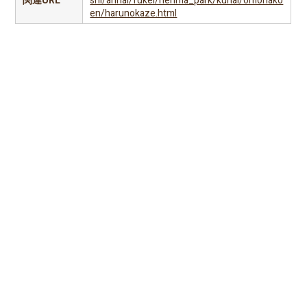
関連URL
shi/annai/fukei/nerima_park/kunai/omonako
en/harunokaze.html