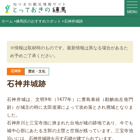
MENU
ホーム
練馬区のおすすめスポット
石神井城跡
※情報は取材時のものです。最新情報は異なる場合があるた
め予めご了承ください。
石神井
歴史・文化
石神井城跡
石神井城は、文明9年（1477年）に豊島泰経（勘解由左衛門
尉）が城主の時に太田道灌によって攻め落とされ廃城となりま
した。
石神井川と三宝寺池に挟まれた台地が城の跡地であり、今でも
城中心部にあたる主郭の土塁と空堀が残っています。三宝寺池
沿いには、石神井城跡を示す石碑が建てられています。