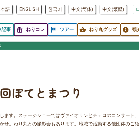
日本語
ENGLISH
한국어
中文(简体)
中文(繁體)
featured_seasonal_and_gifts
tour
shopping_basket
info
集記事
ねりコレ
ツアー
ねり丸グッズ
観
り
7回ぽてとまつり
します。ステージショーではヴァイオリンとチェロのコンサート
かせ。ねり丸との撮影会もあります。地域で活動する他団体のご