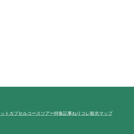
ポット
カプセルコース
ツアー
特集記事
ねりコレ
観光マップ