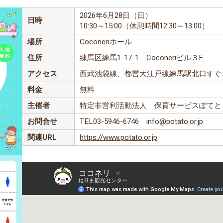
2026年6月28日（日）
日時
10:30～15:00（休憩時間12:30～13:00）
場所
Coconeriホール
住所
練馬区練馬1-17-1 Coconeriビル３F
アクセス
西武池袋線、都営大江戸線練馬駅北口すぐ
料金
無料
主催者
特定非営利活動法人 保育サービスぽてと
お問合せ
TEL03-5946-6746 info@potato.or.jp
関連URL
https://www.potato.or.jp