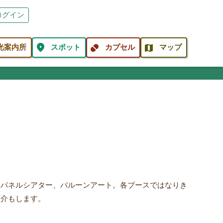
ログイン
location_on
pill
map
光案内所
スポット
カプセル
マップ
、パネルシアター、バルーンアート。各ブースではなりき
紹介もします。