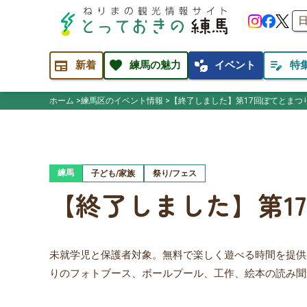
newspaper
favorite
temp_preferences_eco
edit_note
新着
練馬の魅力
イベント
特
ホーム
練馬区のイベント情報
【終了しました】第17回ぽてとまつ
練馬
子ども/家族
祭り/フェス
【終了しました】第1
未就学児と保護者対象。無料で楽しく遊べる時間を提供
りのフォトブース、ボールプール、工作、絵本の読み聞