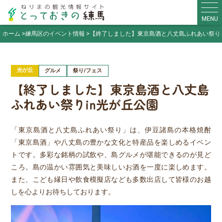
MENU
ホーム
練馬区のイベント情報
【終了しました】東京島酒と八丈島ふれあい祭りi
光が丘
グルメ
祭り/フェス
【終了しました】東京島酒と八丈島
ふれあい祭りin光が丘公園
「東京島酒と八丈島ふれあい祭り」は、伊豆諸島の本格焼酎
「東京島酒」や八丈島の豊かな文化と特産品を楽しめるイベン
トです。多彩な銘柄の試飲や、島グルメが堪能できるのが見ど
ころ。島の温かい雰囲気と美味しいお酒を一度に楽しめます。
また、こども縁日や飲食模擬店なども多数出店して皆様のお越
しを心よりお待ちしております。