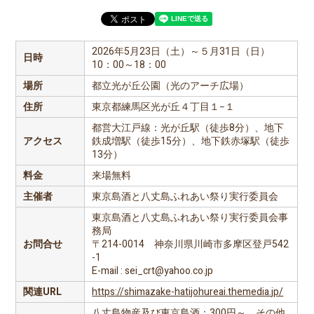
2026年5月23日（土）～５月31日（日）
日時
10：00～18：00
場所
都立光が丘公園（光のアーチ広場）
住所
東京都練馬区光が丘４丁目１−１
都営大江戸線：光が丘駅（徒歩8分）、地下
アクセス
鉄成増駅（徒歩15分）、地下鉄赤塚駅（徒歩
13分）
料金
来場無料
主催者
東京島酒と八丈島ふれあい祭り実行委員会
東京島酒と八丈島ふれあい祭り実行委員会事
務局
お問合せ
〒214-0014 神奈川県川崎市多摩区登戸542
-1
E-mail : sei_crt@yahoo.co.jp
関連URL
https://shimazake-hatijohureai.themedia.jp/
八丈島物産及び東京島酒：300円～ その他