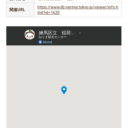
https://www.lib.nerima.tokyo.jp/viewer/info.h
関連URL
tml?id=1620