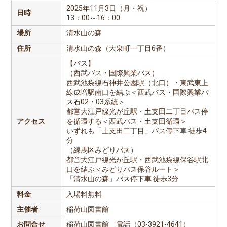
2025年11月3日（月・祝）
日時
13：00～16：00
場所
清水山の森
住所
清水山の森（大泉町一丁目6番）
【バス】
（西武バス・国際興業バス）
西武池袋線石神井公園駅（北口）・東武東上
線成増駅南口を結ぶ＜西武バス・国際興業バ
ス石02・03系統＞
都営大江戸線光が丘駅・土支田二丁目バス停
アクセス
を循環する＜西武バス・土支田循環＞
いずれも「土支田二丁目」バス停下車 徒歩4
分
（練馬区みどりバス）
都営大江戸線光が丘駅・西武池袋線保谷駅北
口を結ぶ＜みどりバス保谷ルート＞
「清水山の森」バス停下車 徒歩3分
料金
入場料無料
主催者
稲荷山図書館
お問合せ
稲荷山図書館 電話（03-3921-4641）