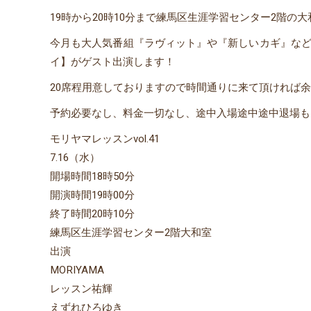
19時から20時10分まで練馬区生涯学習センター2階の
今月も大人気番組『ラヴィット』や『新しいカギ』など
イ】がゲスト出演します！
20席程用意しておりますので時間通りに来て頂ければ
予約必要なし、料金一切なし、途中入場途中途中退場もオ
モリヤマレッスンvol.41
7.16（水）
開場時間18時50分
開演時間19時00分
終了時間20時10分
練馬区生涯学習センター2階大和室
出演
MORIYAMA
レッスン祐輝
えずれひろゆき