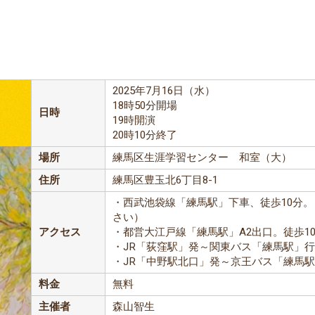
2025年7月16日（水）
18時50分開場
日時
19時開演
20時10分終了
場所
練馬区生涯学習センター 和室（大）
住所
練馬区豊玉北6丁目8-1
・西武池袋線「練馬駅」下車、徒歩10分
さい）
アクセス
・都営大江戸線「練馬駅」A2出口。徒歩1
・JR「荻窪駅」発～関東バス「練馬駅」行
・JR「中野駅北口」発～京王バス「練馬
料金
無料
主催者
森山智生