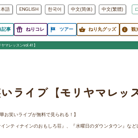
日本語
ENGLISH
한국어
中文(简体)
中文(繁體)
featured_seasonal_and_gifts
tour
shopping_basket
info
集記事
ねりコレ
ツアー
ねり丸グッズ
観
マレッスンvol.41】
ライブ【モリヤマレッスンv
華お笑いライブが無料で見られる！】
インティナインのおもしろ荘』、『水曜日のダウンタウン』などにも