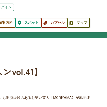
ログイン
location_on
pill
map
光案内所
スポット
カプセル
マップ
ol.41】
出演経験のあるお笑い芸人【MORIYAMA】が地元練