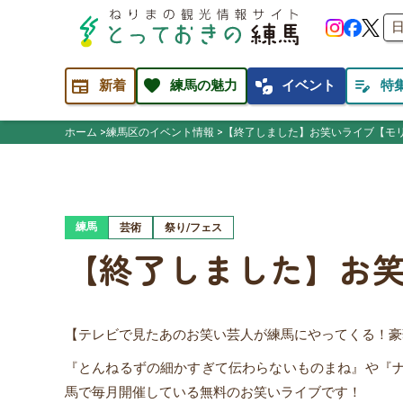
newspaper
favorite
temp_preferences_eco
edit_note
新着
練馬の魅力
イベント
特
ホーム
練馬区のイベント情報
【終了しました】お笑いライブ【モリヤ
練馬
芸術
祭り/フェス
【終了しました】お笑い
【テレビで見たあのお笑い芸人が練馬にやってくる！豪
『とんねるずの細かすぎて伝わらないものまね』や『ナ
馬で毎月開催している無料のお笑いライブです！